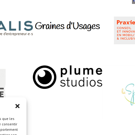
s que les
e consentir
omportement
retirer son