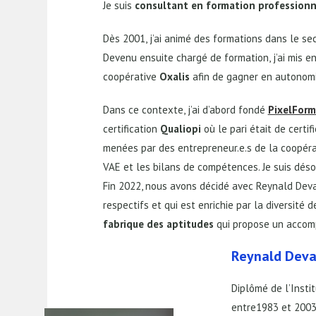
Je suis
consultant en formation profession
Dès 2001, j’ai animé des formations dans le se
Devenu ensuite chargé de formation, j’ai mis e
coopérative
Oxalis
afin de gagner en autonomi
Dans ce contexte, j’ai d’abord fondé
PixelForm
certification
Qualiopi
où le pari était de cert
menées par des entrepreneur.e.s de la coopérat
VAE et les bilans de compétences. Je suis dés
Fin 2022, nous avons décidé avec Reynald Deva
respectifs et qui est enrichie par la diversité 
fabrique des aptitudes
qui propose un accom
Reynald Deva
Diplômé de l’Insti
entre1983 et 2003,