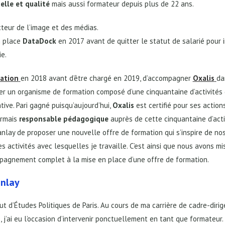
nelle
et qualité
mais aussi formateur depuis plus de 22 ans.
cteur de l’image et des médias.
n place
DataDock
en 2017
avant de quitter le statut de salarié pour 
e.
ation
en 2018 avant d’être chargé en 2019, d’accompagner
Oxalis
da
ifier un organisme de formation composé d’une cinquantaine d’activités
ive. Pari gagné puisqu’aujourd’hui,
Oxalis
est certifié pour ses action
ormais
responsable pédagogique
auprès de cette cinquantaine d’acti
nlay de proposer une nouvelle offre de formation qui s’inspire de no
des activités avec lesquelles je travaille. C’est ainsi que nous avons m
pagnement complet à la mise en place d’une offre de formation.
nlay
tut d’Études Politiques de Paris. Au cours de ma carrière de cadre-dirig
 j’ai eu l’occasion d’intervenir ponctuellement en tant que formateur